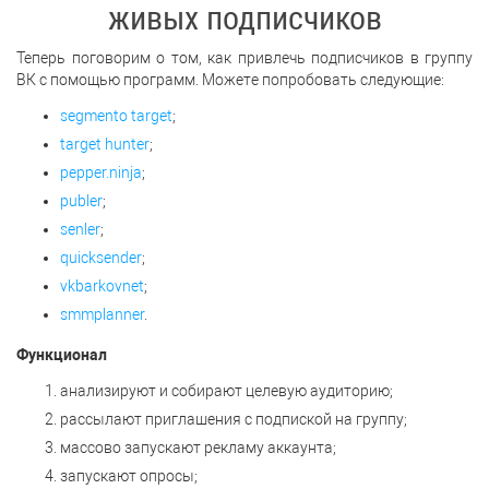
живых подписчиков
Теперь поговорим о том, как привлечь подписчиков в группу
ВК с помощью программ. Можете попробовать следующие:
segmento target
;
target hunter
;
pepper.ninja
;
publer
;
senler
;
quicksender
;
vkbarkovnet
;
smmplanner
.
Функционал
анализируют и собирают целевую аудиторию;
рассылают приглашения с подпиской на группу;
массово запускают рекламу аккаунта;
запускают опросы;