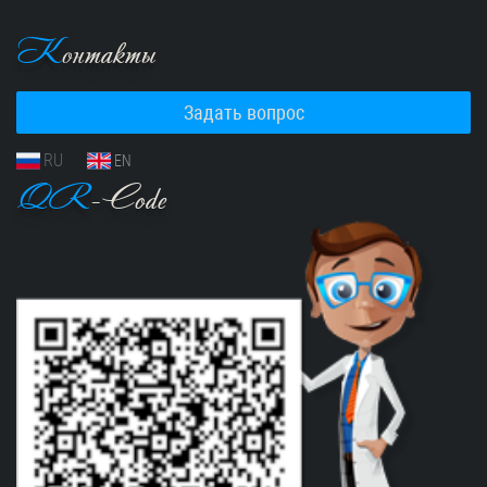
К
онтакты
Задать вопрос
RU
EN
QR
-Code