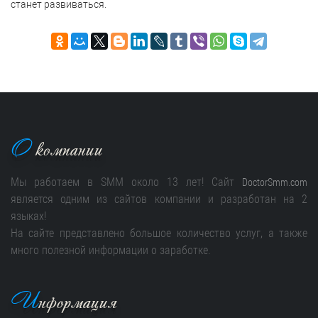
станет развиваться.
О
компании
Мы работаем в SMM около 13 лет! Сайт
DoctorSmm.com
является одним из сайтов компании и разработан на 2
языках!
На сайте представлено большое количество услуг, а также
много полезной информации о заработке.
И
нформация