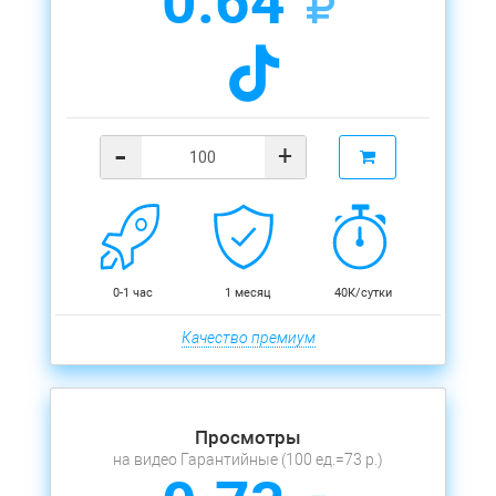
0.64
-
+
0-1 час
1 месяц
40К/сутки
Качество премиум
Просмотры
на видео Гарантийные (100 ед.=73 р.)