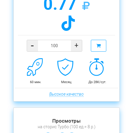
0.77
-
+
60 мин.
Месяц
До 28К/сут.
Высокое качество
Просмотры
на сторис Турбо (100 ед.= 8 р.)