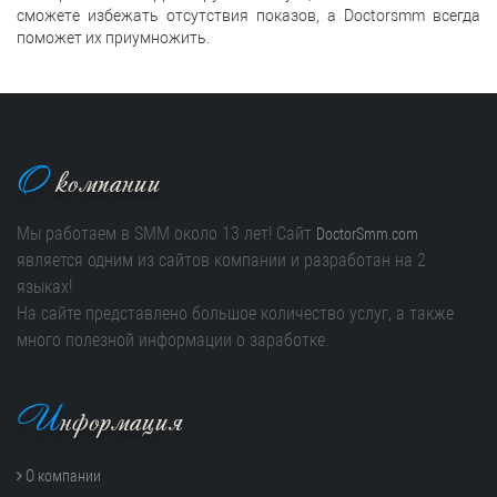
сможете избежать отсутствия показов, а Doctorsmm всегда
поможет их приумножить.
О
компании
Мы работаем в SMM около 13 лет! Сайт
DoctorSmm.com
является одним из сайтов компании и разработан на 2
языках!
На сайте представлено большое количество услуг, а также
много полезной информации о заработке.
И
нформация
О компании