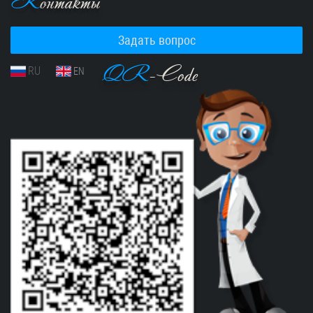
К
онтакты
Задать вопрос
QR
-Code
RU
EN