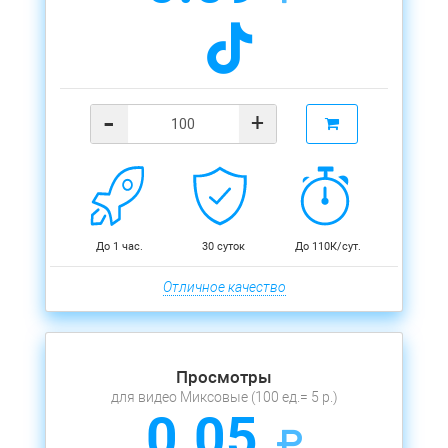
-
+
До 1 час.
30 суток
До 110К/сут.
Отличное качество
Просмотры
для видео Миксовые (100 ед.= 5 р.)
0.05