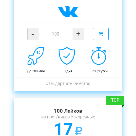
-
+
До 180 мин.
3 дня
700/сутки
Стандартное качество
100 Лайков
на пост/видео Ускоренные
17