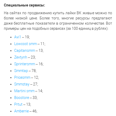
Специальные сервисы:
На сайтах по продвижению купить лайки ВК живые можно по
более низкой цене. Более того, многие ресурсы предлагают
даже бесплатные показатели в ограниченном количестве. Вот
примеры цен на подобных сервисах (за 100 единиц в рублях):
Avi1
– 19;
Lowcost smm
– 11;
Capitansmm
– 13;
Zevtynh
– 23;
Sprintersmm
– 16;
Smmtap
– 78;
Pricesmm
– 12;
Smmstay
– 27;
Martini smm
– 14;
Boostore
– 33;
Prtut
– 13;
Amberrie
– 46;