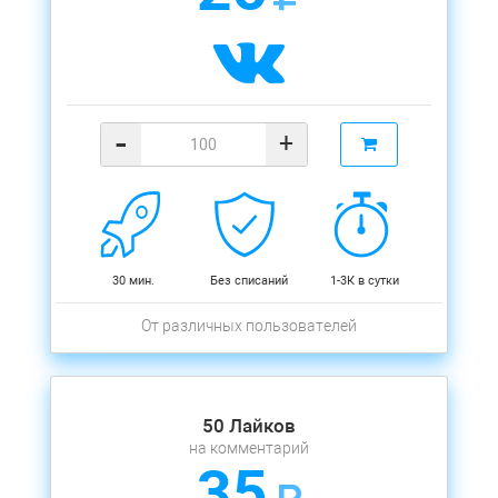
-
+
30 мин.
Без списаний
1-3К в сутки
От различных пользователей
50 Лайков
на комментарий
35