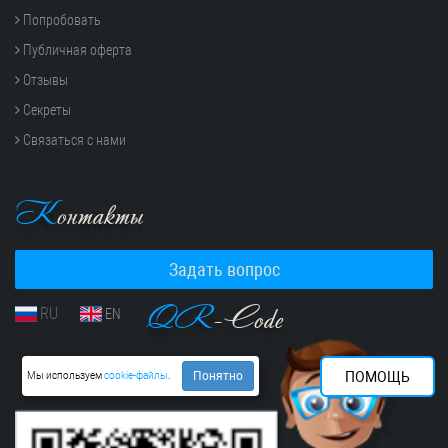
Попробовать
Публичная оферта
Отзывы
Секреты
Связаться с нами
К
онтакты
Задать вопрос
QR
-Code
RU
EN
ПОМОЩЬ
Понятно
Мы используем
cookie-файлы
.