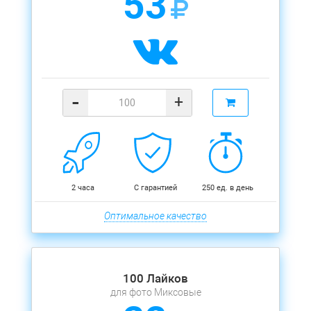
53
-
+
2 часа
С гарантией
250 ед. в день
Оптимальное качество
100 Лайков
для фото Миксовые