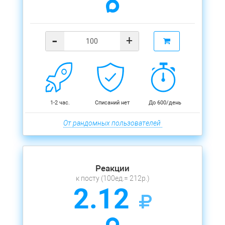
-
+
1-2 час.
Списаний нет
До 600/день
От рандомных пользователей
Реакции
к посту (100ед.= 212р.)
2.12