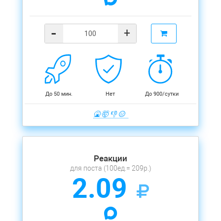
-
+
До 50 мин.
Нет
До 900/сутки
🤮 🤯 👎 😑
Реакции
для поста (100ед.= 209р.)
2.09