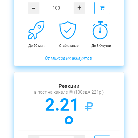
-
+
До 90 мин.
Стабильные
До 3К/сутки
От миксовых аккаунтов
Реакции
в пост на канале 🤬 (100ед.= 221р.)
2.21