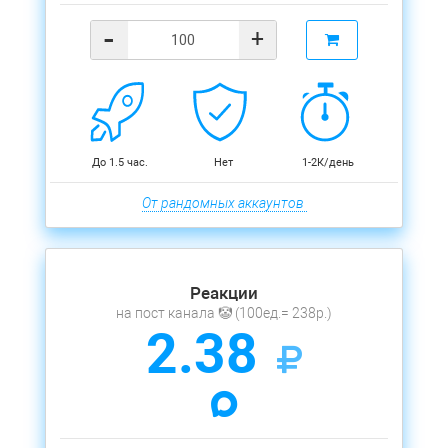
-
+
До 1.5 час.
Нет
1-2К/день
От рандомных аккаунтов
Реакции
на пост канала 🤡 (100ед.= 238р.)
2.38