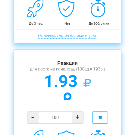
До 3 час.
Нет
До 900/сутки
От аккаунтов из разных стран
Реакции
для поста на канале 🙏 (100ед.= 193р.)
1.93
-
+