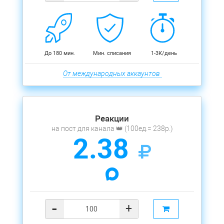
До 180 мин.
Мин. списания
1-3К/день
От международных аккаунтов
Реакции
на пост для канала 👑 (100ед.= 238р.)
2.38
-
+