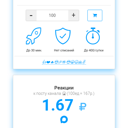
-
+
До 30 мин.
Нет списаний
До 400/сутки
👍❤️🔥😍🎉🤟😎😁😆🙏✌️
Реакции
к посту канала 🤮 (100ед.= 167р.)
1.67