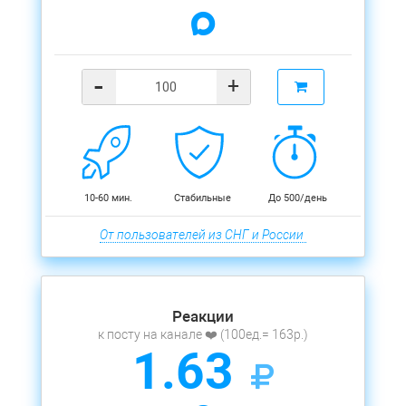
-
+
10-60 мин.
Стабильные
До 500/день
От пользователей из СНГ и России
Реакции
к посту на канале ❤️ (100ед.= 163р.)
1.63