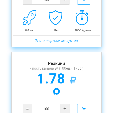
0-2 час.
Нет
400-1К/день
От стандартных аккаунтов
Реакции
к посту канала 🎉 (100ед.= 178р.)
1.78
-
+