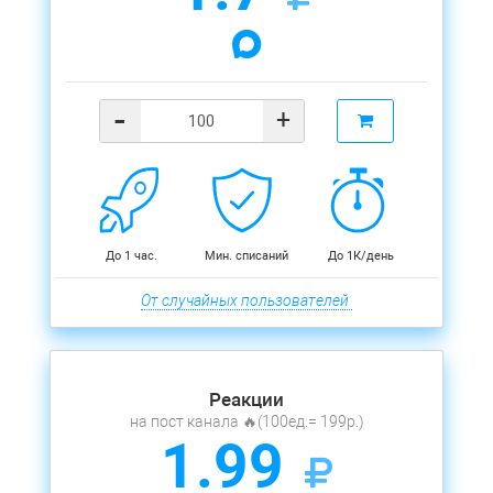
-
+
До 1 час.
Мин. списаний
До 1К/день
От случайных пользователей
Реакции
на пост канала 🔥(100ед.= 199р.)
1.99