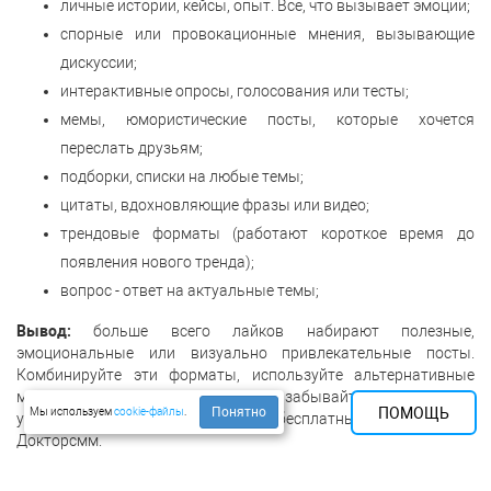
личные истории, кейсы, опыт. Всё, что вызывает эмоции;
спорные или провокационные мнения, вызывающие
дискуссии;
интерактивные опросы, голосования или тесты;
мемы, юмористические посты, которые хочется
переслать друзьям;
подборки, списки на любые темы;
цитаты, вдохновляющие фразы или видео;
трендовые форматы (работают короткое время до
появления нового тренда);
вопрос - ответ на актуальные темы;
Вывод:
больше всего лайков набирают полезные,
эмоциональные или визуально привлекательные посты.
Комбинируйте эти форматы, используйте альтернативные
методы повышения активности и не забывайте поддерживать
ПОМОЩЬ
Понятно
Мы используем
cookie-файлы
.
уровень ER (вовлечённости) с бесплатными лайками с
Докторсмм.