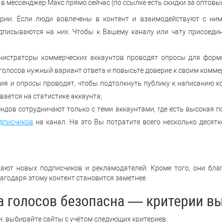
в мессенджер Макс прямо сейчас (по ссылке есть скидки за оптовый
рии. Если люди вовлечены в контент и взаимодействуют с ним
дписываются на них. Чтобы к Вашему каналу или чату присоедин
нистраторы коммерческих аккаунтов проводят опросы для форм
 голосов нужный вариант ответа и повысьте доверие к своим комм
ия и опросы проводят, чтобы подтолкнуть публику к написанию к
ается на статистике аккаунта;
ндов сотрудничают только с теми аккаунтами, где есть высокая 
дписчиков
на канал. На это Вы потратите всего несколько десят
ают новых подписчиков и рекламодателей. Кроме того, они бла
агодаря этому контент становится заметнее.
а голосов безопасна — критерии в
и, выбирайте сайты с учётом следующих критериев: