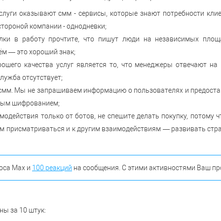
луги оказывают смм - сервисы, которые знают потребности клиен
стороной компании - однодневки;
лки в работу прочтите, что пишут люди на независимых площ
м — это хороший знак;
ошего качества услуг является то, что менеджеры отвечают на 
служба отсутствует;
мм. Мы не запрашиваем информацию о пользователях и предоставл
йным шифрованием;
модействия только от ботов, не спешите делать покупку, потому ч
 присматриваться и к другим взаимодействиям — развивать стран
оса Max и
100 реакций
на сообщения. С этими активностями Ваш пр
ы за 10 штук: