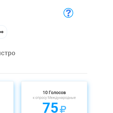
ыстро
10 Голосов
к опросу Международные
75