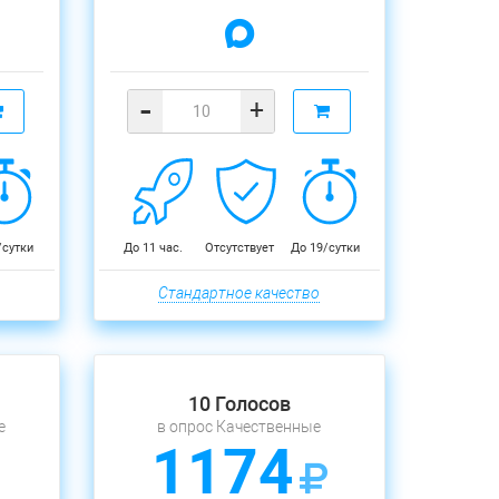
-
+
/сутки
До 11 час.
Отсутствует
До 19/сутки
Стандартное качество
10 Голосов
е
в опрос Качественные
1174