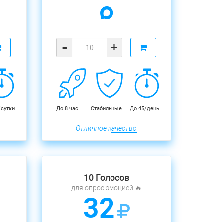
-
+
/сутки
До 8 час.
Стабильные
До 45/день
Отличное качество
10 Голосов
для опрос эмоцией 🔥
32