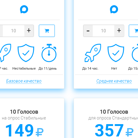
-
+
+
7 час.
Нестабильные
До 11/день
До 14 час.
Нет
До 15
Базовое качество
Среднее качество
10 Голосов
10 Голосов
на опрос Стабильные
для опроса Стандартны
149
357