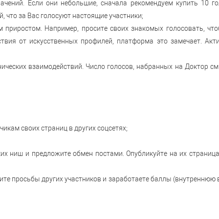
начений. Если они небольшие, сначала рекомендуем купить 10 
, что за Вас голосуют настоящие участники;
м приростом. Например, просите своих знакомых голосовать, что
твия от искусственных профилей, платформа это замечает. Акти
ических взаимодействий. Число голосов, набранных на Доктор с
счикам своих страниц в других соцсетях;
ких ниш и предложите обмен постами. Опубликуйте на их страниц
ите просьбы других участников и заработаете баллы (внутреннюю 