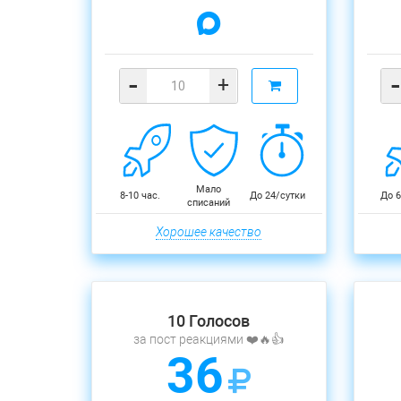
-
-
+
Мало
8-10 час.
До 24/сутки
До 6
списаний
Хорошее качество
10 Голосов
за пост реакциями ❤️🔥👍
36