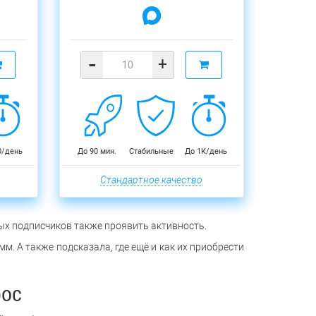
-
+
0/день
До 90 мин.
Стабильные
До 1К/день
Стандартное качество
ых подписчиков также проявить активность.
м. А также подсказала, где ещё и как их приобрести
рос