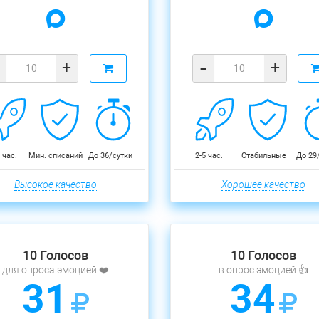
-
+
+
 час.
Мин. списаний
До 36/сутки
2-5 час.
Стабильные
До 29
Высокое качество
Хорошее качество
10 Голосов
10 Голосов
для опроса эмоцией ❤️
в опрос эмоцией 👍
31
34