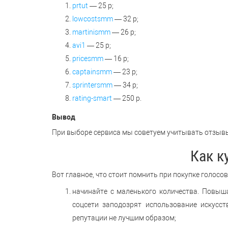
prtut
— 25 р;
lowcostsmm
— 32 р;
martinismm
— 26 р;
avi1
— 25 р;
pricesmm
— 16 р;
captainsmm
— 23 р;
sprintersmm
— 34 р;
rating-smart
— 250 р.
Вывод
При выборе сервиса мы советуем учитывать отзывы 
Как к
Вот главное, что стоит помнить при покупке голосов
начинайте с маленького количества. Повыш
соцсети заподозрят использование искусст
репутации не лучшим образом;