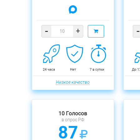
-
-
+
24 часа
Нет
7 в сутки
До 1
Низкое качество
10 Голосов
в опрос РФ
87