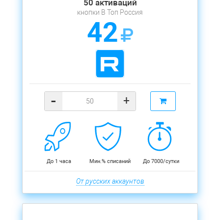
50 активаций
кнопки В Топ Россия
42
-
+
До 1 часа
Мин.% списаний
До 7000/сутки
От русских аккаунтов