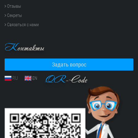
Отзывы
Секреты
Связаться с нами
К
онтакты
Задать вопрос
QR
-Code
RU
EN