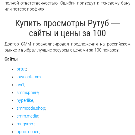
полной ответственностью. Ошибки приведут к теневому бану
или потере профиля.
Купить просмотры Рутуб —
сайты и цены за 100
Доктор СММ проанализировал предложения на российском
рынке и выбрал лучшие ресурсы с ценами за 100 показов.
Сайты
prtut
;
lowcostsmm
;
avi1
;
smmsphere
;
hyperlike
;
smmcode.shop
;
smm.media
;
magsmm
;
простоспец
;