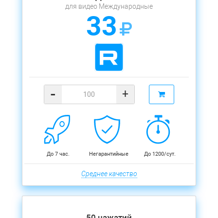
для видео Международные
33
-
+
До 7 час.
Негарантийные
До 1200/сут.
Среднее качество
50 нажатий