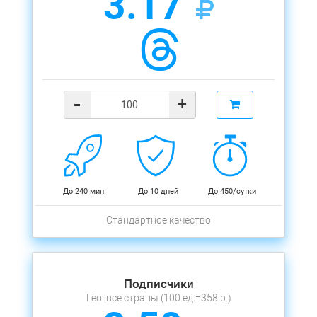
3.17
-
+
До 240 мин.
До 10 дней
До 450/сутки
Стандартное качество
Подписчики
Гео: все страны (100 ед.=358 р.)