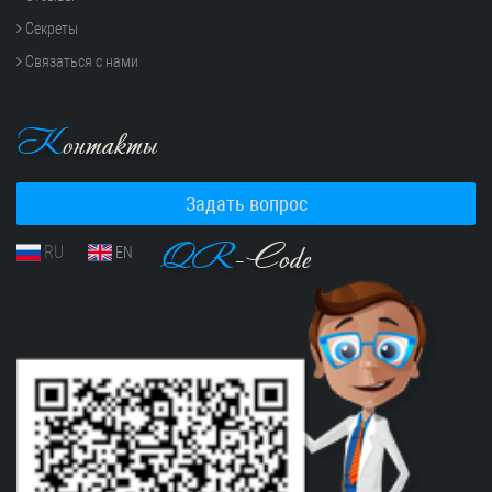
Секреты
Связаться с нами
К
онтакты
Задать вопрос
QR
-Code
RU
EN