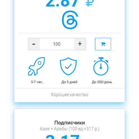
2.87
-
+
5-7 час.
До 5 дней
До 300/день
Хорошее качество
Подписчики
Азия + Арабы (100 ед.=317 р.)