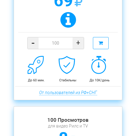
69
-
+
До 60 мин.
Стабильны
До 10К/день
От пользователей из РФ+СНГ
100 Просмотров
для видео Рилс и TV