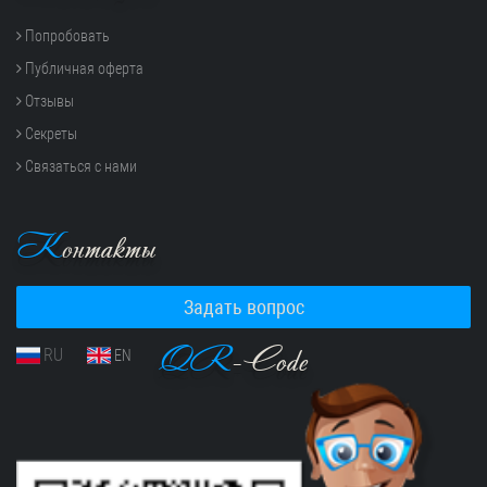
Попробовать
Публичная оферта
Отзывы
Секреты
Связаться с нами
К
онтакты
Задать вопрос
QR
-Code
RU
EN