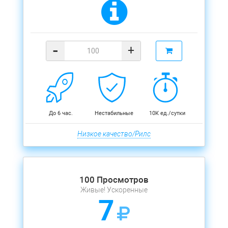
-
+
До 6 час.
Нестабильные
10К ед./сутки
Низкое качество/Рилс
100 Просмотров
Живые! Ускоренные
7