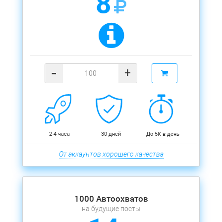
8
-
+
2-4 часа
30 дней
До 5К в день
От аккаунтов хорошего качества
1000 Автоохватов
на будущие посты