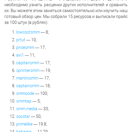
необходимо узнать расценки других исполнителей и сравнить
их. Вы можете этим заняться самостоятельно или изучить наш
готовый обзор цен. Мы собрали 15 ресурсов и выписали прайс
за 100 штук (в рублях):
lowcostsmm
— 8;
prtut
— 10;
pricesmm
— 17;
avi1
— 11;
capitansmm
— 17;
sprintersmm
— 19;
martinismm
— 17;
captainsmm
— 18;
smmcode
— 100;
smmtap
— 5;
smm.media
— 33;
socstar
— 50;
primelike
— 19.8;
babama
— 11,29;