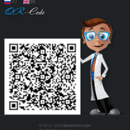
RU
EN
QR
-Code
© 2014 - 2026
doctorsmm.com