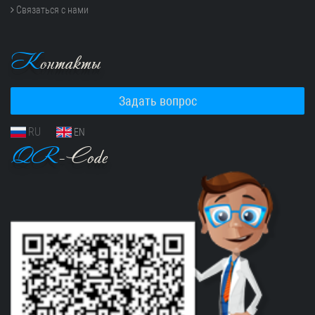
Связаться с нами
К
онтакты
Задать вопрос
RU
EN
QR
-Code