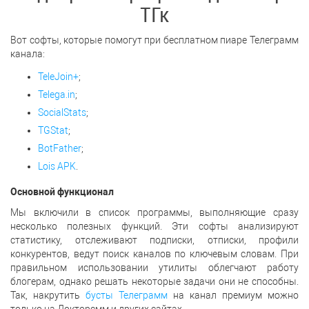
ТГк
Вот софты, которые помогут при бесплатном пиаре Телеграмм
канала:
TeleJoin+
;
Telega.in
;
SocialStats
;
TGStat
;
BotFather
;
Lois APK
.
Основной функционал
Мы включили в список программы, выполняющие сразу
несколько полезных функций. Эти софты анализируют
статистику, отслеживают подписки, отписки, профили
конкурентов, ведут поиск каналов по ключевым словам. При
правильном использовании утилиты облегчают работу
блогерам, однако решать некоторые задачи они не способны.
Так, накрутить
бусты Телеграмм
на канал премиум можно