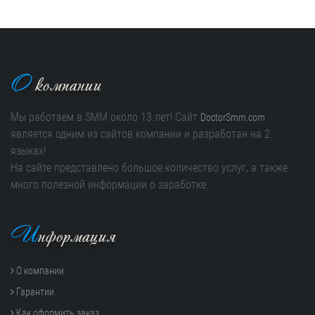
О
компании
Мы работаем в SMM около 13 лет! Сайт
DoctorSmm.com
является одним из сайтов компании и разработан на 2
языках!
На сайте представлено большое количество услуг, а также
много полезной информации о заработке.
И
нформация
О компании
Гарантии
Как оформить заказ