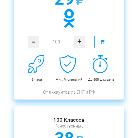
-
+
3 часа
Мин. % списаний
До 800 шт./день
От аккаунтов из СНГ и РФ
100 Классов
Качественные