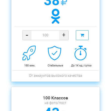
38
-
+
180 мин.
Стабильные
До 1К ед./сутки
От аккаунтов высокого качества
100 Классов
на фото/пост