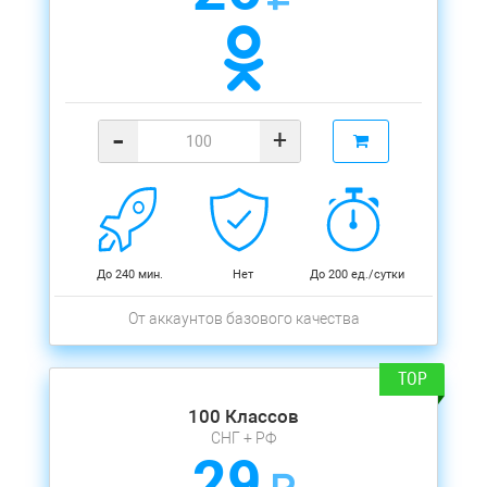
-
+
До 240 мин.
Нет
До 200 ед./сутки
От аккаунтов базового качества
100 Классов
СНГ + РФ
29