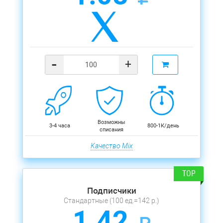
-
+
Возможны
3-4 часа
800-1К/день
списания
Качество Mix
Подписчики
Стандартные (100 ед.=142 р.)
1.42