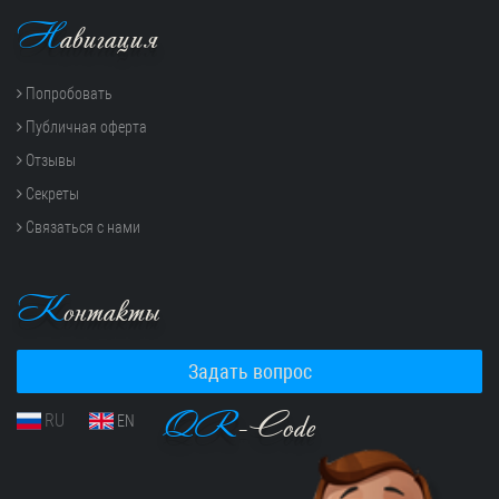
Н
авигация
Попробовать
Публичная оферта
Отзывы
Секреты
Связаться с нами
К
онтакты
Задать вопрос
QR
-Code
RU
EN