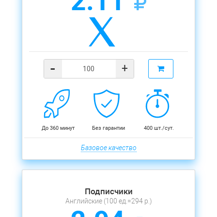
2.11
-
+
До 360 минут
Без гарантии
400 шт./сут.
Базовое качество
Подписчики
Английские (100 ед.=294 р.)