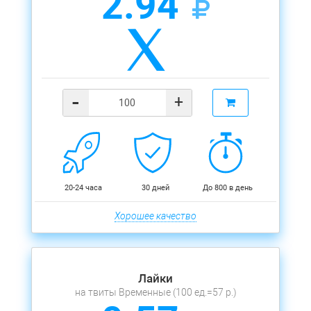
2.94
-
+
20-24 часа
30 дней
До 800 в день
Хорошее качество
Лайки
на твиты Временные (100 ед.=57 р.)