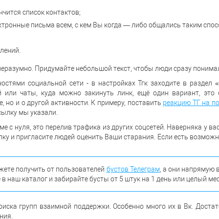
нчится список контактов;
ктронные письма всем, с кем Вы когда — либо общались таким спос
лений.
неразумно. Придумайте небольшой текст, чтобы люди сразу понимали
остями социальной сети - в настройках Тгк заходите в раздел
или чаты, куда можно закинуть линк, ещё один вариант, это с
, но и о другой активности. К примеру, поставить
реакцию ТГ на п
сылку мы указали.
е с нуля, это перелив трафика из других соцсетей. Наверняка у в
ылку и пригласите людей оценить Ваши старания. Если есть возмож
жете получить от пользователей
бустов Телеграм
, а они напрямую
 в наш каталог и забирайте бусты от 5 штук на 1 день или целый ме
оиска групп взаимной поддержки. Особенно много их в Вк. Достат
ния.