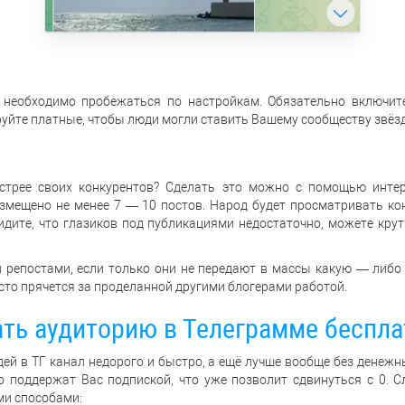
 необходимо пробежаться по настройкам. Обязательно включите
руйте платные, чтобы люди могли ставить Вашему сообществу звёз
стрее своих конкурентов? Сделать это можно с помощью интере
змещено не менее 7 — 10 постов. Народ будет просматривать кон
идите, что глазиков под публикациями недостаточно, можете кру
 репостами, если только они не передают в массы какую — либ
росто прячется за проделанной другими блогерами работой.
ать аудиторию в Телеграмме бесплат
дей в ТГ канал недорого и быстро, а ещё лучше вообще без денеж
 поддержат Вас подпиской, что уже позволит сдвинуться с 0. 
ми способами: