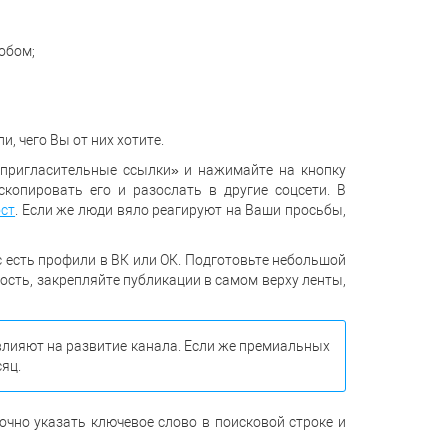
обом;
, чего Вы от них хотите.
 «пригласительные ссылки» и нажимайте на кнопку
копировать его и разослать в другие соцсети. В
ост
. Если же люди вяло реагируют на Ваши просьбы,
ас есть профили в ВК или ОК. Подготовьте небольшой
ность, закрепляйте публикации в самом верху ленты,
 влияют на развитие канала. Если же премиальных
сяц.
очно указать ключевое слово в поисковой строке и