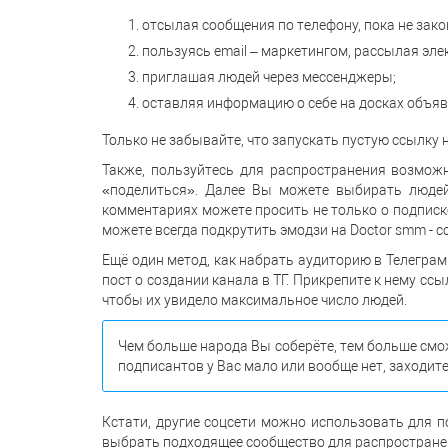
отсылая сообщения по телефону, пока не зако
пользуясь email – маркетингом, рассылая эле
приглашая людей через мессенджеры;
оставляя информацию о себе на досках объяв
Только не забывайте, что запускать пустую ссылку 
Также, пользуйтесь для распространения возможн
«поделиться». Далее Вы можете выбирать людей 
комментариях можете просить не только о подписке
можете всегда подкрутить эмодзи на Doctor smm - с
Ещё один метод, как набрать аудиторию в Телеграмм
пост о создании канала в ТГ. Прикрепите к нему сс
чтобы их увидело максимальное число людей.
Чем больше народа Вы соберёте, тем больше смо
подписантов у Вас мало или вообще нет, заходите
Кстати, другие соцсети можно использовать для п
выбрать подходящее сообщество для распростране