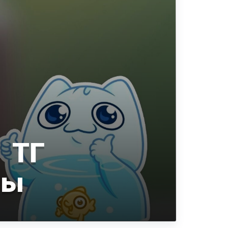
 ТГ
пы