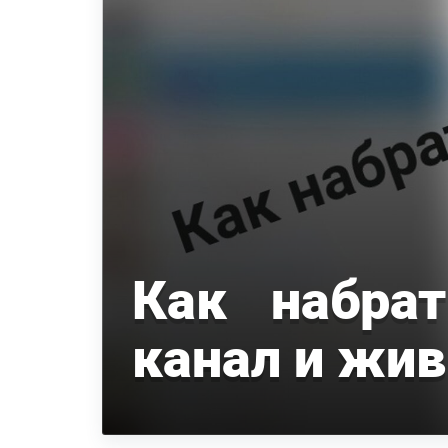
Как набра
канал и жи